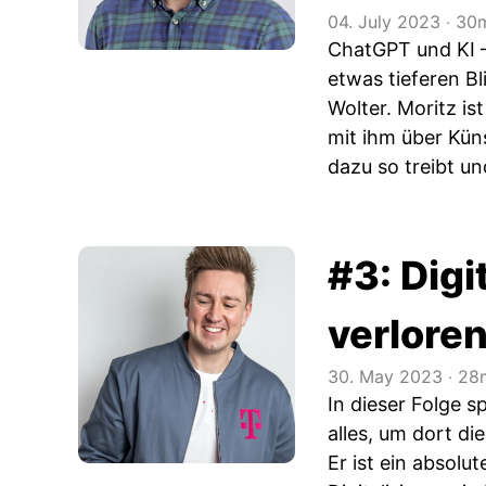
04. July 2023
‧
30m
ChatGPT und KI –
etwas tieferen Bl
Wolter. Moritz i
mit ihm über Küns
dazu so treibt u
#3: Digi
verlore
30. May 2023
‧
28m
In dieser Folge s
alles, um dort di
Er ist ein absolu