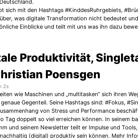
n Deutschland.
t sich mit den Hashtags #KinddesRuhrgebiets, #Brü
über, was digitale Transformation nicht bedeutet und
önliche Einblicke und teilt mit uns was ihn dazu bewe
tale Produktivität, Single
Christian Poensgen
 2s
beiten wie Maschinen und „multitasken“ sich ihren We
 genaue Gegenteil. Seine Hashtags sind: #Fokus, #Sin
sammenhang von Stress und Performance beschäftigt
o Tag doppelt so viel erreichen können. In seinem b
 und seinem Newsletter teilt er Impulse und Tools, w
nachhaltig (digital) produktiv sein können. Mehr Info