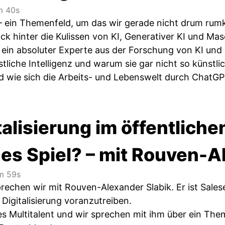
 40s
 ein Themenfeld, um das wir gerade nicht drum rum
ick hinter die Kulissen von KI, Generativer KI und M
st ein absoluter Experte aus der Forschung von KI un
tliche Intelligenz und warum sie gar nicht so künstli
nd wie sich die Arbeits- und Lebenswelt durch ChatG
talisierung im öffentliche
nes Spiel? – mit Rouven-A
 59s
prechen wir mit Rouven-Alexander Slabik. Er ist Sales
e Digitalisierung voranzutreiben.
tes Multitalent und wir sprechen mit ihm über ein Th